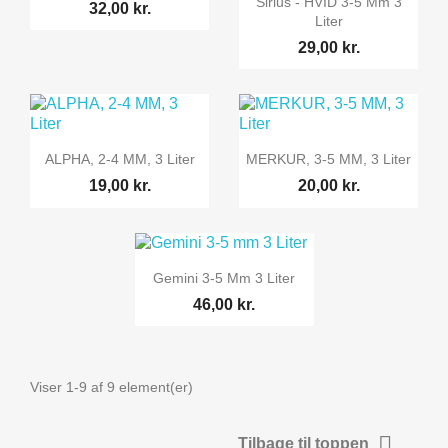
Sirius - HVID 3-5 Mm 3
32,00 kr.
Liter
29,00 kr.


Vis her
Vis her
ALPHA, 2-4 MM, 3 Liter
MERKUR, 3-5 MM, 3 Liter
19,00 kr.
20,00 kr.

Vis her
Gemini 3-5 Mm 3 Liter
46,00 kr.
Viser 1-9 af 9 element(er)

Tilbage til toppen