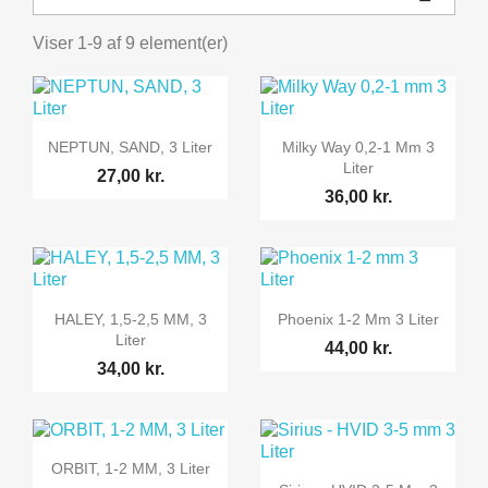
Viser 1-9 af 9 element(er)


Vis her
Vis her
NEPTUN, SAND, 3 Liter
Milky Way 0,2-1 Mm 3
Liter
27,00 kr.
36,00 kr.


Vis her
Vis her
HALEY, 1,5-2,5 MM, 3
Phoenix 1-2 Mm 3 Liter
Liter
44,00 kr.
34,00 kr.

Vis her
ORBIT, 1-2 MM, 3 Liter

Vis her