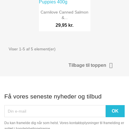

Vis her
Carnilove Canned Salmon
&...
29,95 kr.
Viser 1-5 af 5 element(er)

Tilbage til toppen
Få vores seneste nyheder og tilbud
Du kan framelde dig når som helst. Vores kontaktoplysninger til framelding er
anført i handelsbetingelserne.