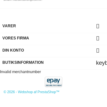

VARER

VORES FIRMA

DIN KONTO
key
BUTIKSINFORMATION
Invalid merchantnumber
© 2026 - Webshop af PrestaShop™