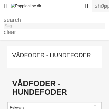
shopp


(0)
search
clear
VÅDFODER - HUNDEFODER
VÅDFODER -
HUNDEFODER

Relevans