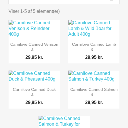
Viser 1-5 af 5 element(er)


Vis her
Vis her
Carnilove Canned Venison
Carnilove Canned Lamb
&...
&...
29,95 kr.
29,95 kr.


Vis her
Vis her
Carnilove Canned Duck
Carnilove Canned Salmon
&...
&...
29,95 kr.
29,95 kr.