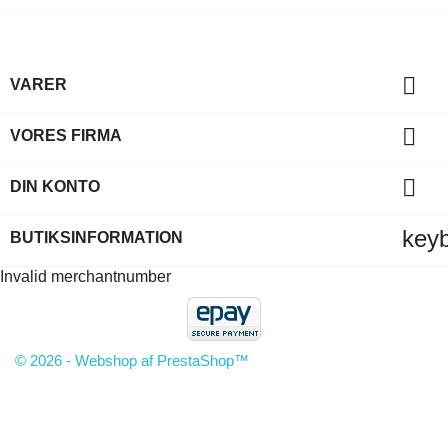

VARER

VORES FIRMA

DIN KONTO
key
BUTIKSINFORMATION
Invalid merchantnumber
© 2026 - Webshop af PrestaShop™