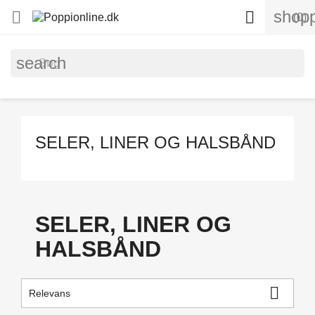
shopp


(0)
search
SELER, LINER OG HALSBÅND
SELER, LINER OG
HALSBÅND

Relevans