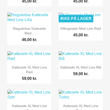
45,00 kr.
45,00 kr.
IKKE PÅ LAGER


Vis her
Vis her
Regulerbar Kattesele
Killingesele Med Line Rød
Med...
45,00 kr.
46,00 kr.


Vis her
Vis her
Kattesele XL Med Line
Kattesele XL Med Line Blå
Rød
59,00 kr.
59,00 kr.


Vis her
Vis her
Kattesele XL Med Line
Kattesele XL Med Line