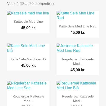
Viser 1-12 af 20 element(er)

Vis her
Kattesele Med Line

Vis her
Katte Sele Med Line Rød
45,00 kr.
45,00 kr.


Vis her
Vis her
Katte Sele Med Line Blå
Regulerbar Kattesele
Med...
45,00 kr.
45,00 kr.


Vis her
Vis her
Regulerbar Kattesele
Regulerbar Kattesele
Med...
Med...