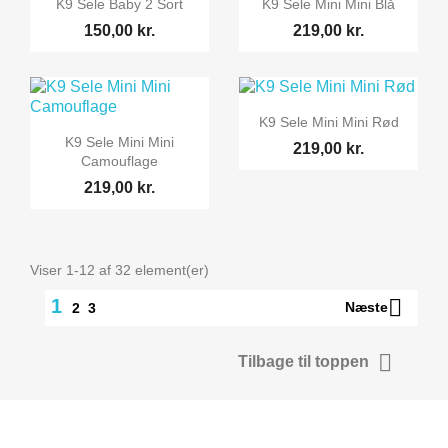


K9 Sele Baby 2 Sort
K9 Sele Mini Mini Blå
150,00 kr.
219,00 kr.

Vis her
K9 Sele Mini Mini Rød

Vis her
K9 Sele Mini Mini
219,00 kr.
Camouflage
219,00 kr.
Viser 1-12 af 32 element(er)

1
Næste
2
3

Tilbage til toppen