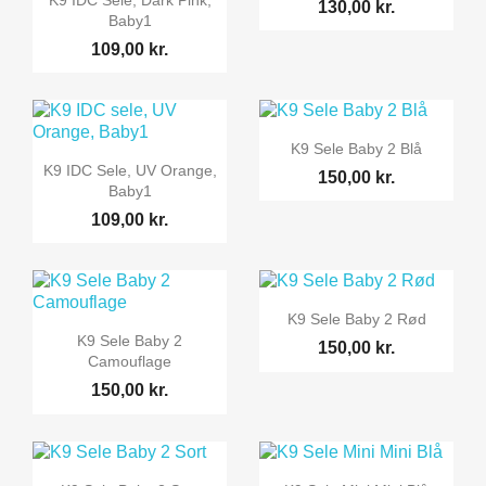
130,00 kr.
Baby1
109,00 kr.

Vis her
K9 Sele Baby 2 Blå

Vis her
K9 IDC Sele, UV Orange,
150,00 kr.
Baby1
109,00 kr.

Vis her
K9 Sele Baby 2 Rød

Vis her
K9 Sele Baby 2
150,00 kr.
Camouflage
150,00 kr.
Vis her
Vis her