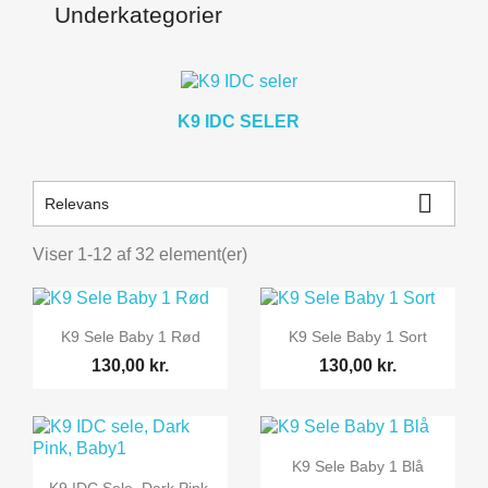
Underkategorier
K9 IDC SELER

Relevans
Viser 1-12 af 32 element(er)


Vis her
Vis her
K9 Sele Baby 1 Rød
K9 Sele Baby 1 Sort
130,00 kr.
130,00 kr.

Vis her
K9 Sele Baby 1 Blå

Vis her
K9 IDC Sele, Dark Pink,