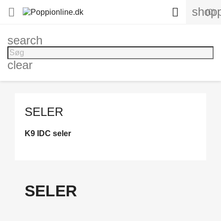
shopp


(0)
search
clear
SELER
K9 IDC seler
SELER