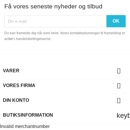
Få vores seneste nyheder og tilbud
Du kan framelde dig når som helst. Vores kontaktoplysninger til framelding er
anført i handelsbetingelserne.

VARER

VORES FIRMA

DIN KONTO
key
BUTIKSINFORMATION
Invalid merchantnumber