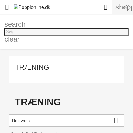
shopp


(0)
search
clear
TRÆNING
TRÆNING

Relevans