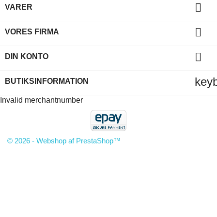

VARER

VORES FIRMA

DIN KONTO
key
BUTIKSINFORMATION
Invalid merchantnumber
© 2026 - Webshop af PrestaShop™