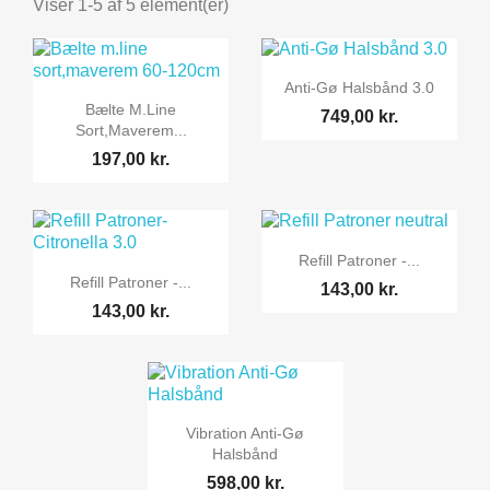
Viser 1-5 af 5 element(er)

Vis her
Anti-Gø Halsbånd 3.0

Vis her
Bælte M.line
749,00 kr.
Sort,maverem...
197,00 kr.

Vis her
Refill Patroner -...

Vis her
Refill Patroner -...
143,00 kr.
143,00 kr.

Vis her
Vibration Anti-Gø
Halsbånd
598,00 kr.