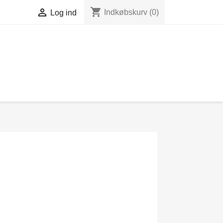
shopping_cart

Indkøbskurv
(0)
Log ind