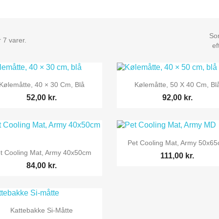
Sor
 7 varer.
ef


Vis her
Vis her
Kølemåtte, 40 × 30 Cm, Blå
Kølemåtte, 50 X 40 Cm, Bl
52,00 kr.
92,00 kr.

Vis her
Pet Cooling Mat, Army 50x6

Vis her
t Cooling Mat, Army 40x50cm
111,00 kr.
84,00 kr.

Vis her
Kattebakke Si-Måtte