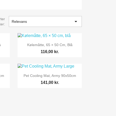
ter

Relevans
ter:

Vis her
å
Kølemåtte, 65 × 50 Cm, Blå
116,00 kr.

Vis her
5cm
Pet Cooling Mat, Army 90x50cm
141,00 kr.