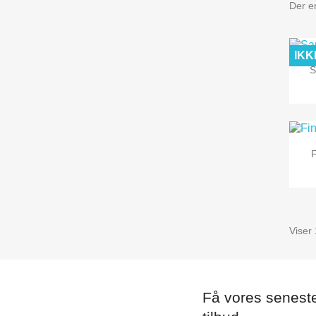
Der er
IKK
S
Viser 
Få vores senest