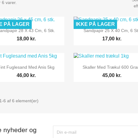
 6 varer.
ef
E PÅ LAGER
IKKE PÅ LAGER


Vis her
Vis her
andpapir 28 X 43 Cm, 6 Stk.
Sandpapir 25 X 40 Cm, 6 St
18,00 kr.
17,00 kr.


Vis her
Vis her
Fint Fuglesand Med Anis 5kg
Skaller Med Trækul 600 Gr
46,00 kr.
45,00 kr.
1-6 af 6 element(er)
e nyheder og