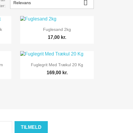

Relevans
ter:

Vis her
k
Fuglesand 2kg
17,00 kr.

Vis her
am
Fuglegrit Med Trækul 20 Kg
169,00 kr.