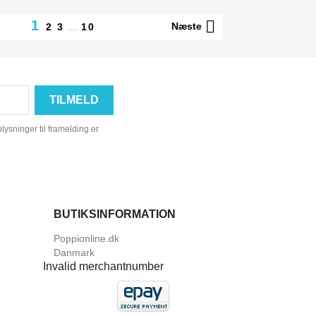

1
Næste
2
3
…
10
ysninger til framelding er
BUTIKSINFORMATION
Poppionline.dk
Danmark
Invalid merchantnumber