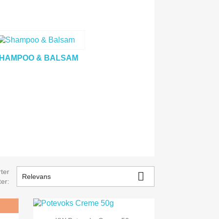
HAMPOO & BALSAM
ter

Relevans
ter:

Vis her