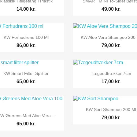
Klassisk Tægetang I Plastik
SMART MINI To-Sidet Børs
14,00 kr.
49,00 kr.


Vis her
Vis her
KW Forhudrens 100 Ml
KW Aloe Vera Shampoo 200 
86,00 kr.
79,00 kr.


Vis her
Vis her
KW Smart Filter Splitter
Tægeudtrækker 7cm
65,00 kr.
17,00 kr.

Vis her
KW Sort Shampoo 200 Ml

Vis her
W Ørerens Med Aloe Vera...
79,00 kr.
65,00 kr.