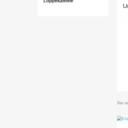
Loppekamme
U
Der er