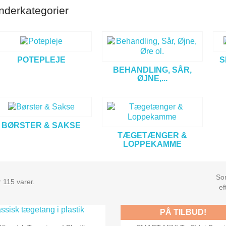
nderkategorier
POTEPLEJE
S
BEHANDLING, SÅR,
ØJNE,...
BØRSTER & SAKSE
TÆGETÆNGER &
LOPPEKAMME
Sor
 115 varer.
ef
PÅ TILBUD!


Vis her
Vis her