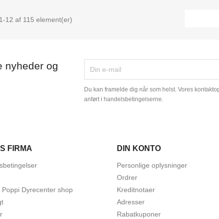
1-12 af 115 element(er)
e nyheder og
Du kan framelde dig når som helst. Vores kontaktopl
anført i handelsbetingelserne.
S FIRMA
DIN KONTO
sbetingelser
Personlige oplysninger
Ordrer
t Poppi Dyrecenter shop
Kreditnotaer
gt
Adresser
r
Rabatkuponer