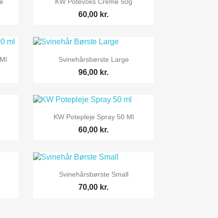
te
KW Potevoks Creme 50g
60,00 kr.

Vis her
Ml
Svinehårsbørste Large
96,00 kr.

Vis her
KW Potepleje Spray 50 Ml
60,00 kr.

Vis her
Svinehårsbørste Small
70,00 kr.