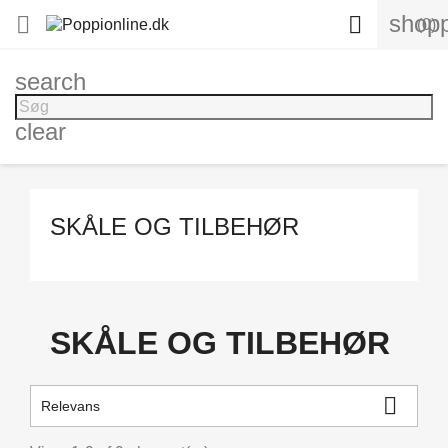
shopp


(0)
search
clear
SKÅLE OG TILBEHØR
SKÅLE OG TILBEHØR

Relevans