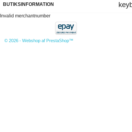
key
BUTIKSINFORMATION
Invalid merchantnumber
© 2026 - Webshop af PrestaShop™