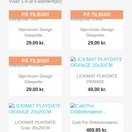
Viser 1-9 af 9 element(er)
PÅ TILBUD!
PÅ TILBUD!


Vis her
Vis her
Stjernholm Design
Stjernholm Design
Glaspotte...
Glaspotte...
29,00 kr.
29,00 kr.
PÅ TILBUD!


Vis her
Vis her
Stjernholm Design
LICKIMAT PLAYDATE
Glaspotte...
ORANGE...
29,00 kr.
49,00 kr.


Vis her
Vis her
LICKIMAT PLAYDATE
Catit Pixi Drikkefontæner...
Grøn 20x20CM
469,95 kr.