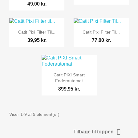
49,00 kr.


Vis her
Vis her
Catit Pixi Filter Til...
Catit Pixi Filter Til...
39,95 kr.
77,00 kr.

Vis her
Catit PIXI Smart
Foderautomat
899,95 kr.
Viser 1-9 af 9 element(er)

Tilbage til toppen