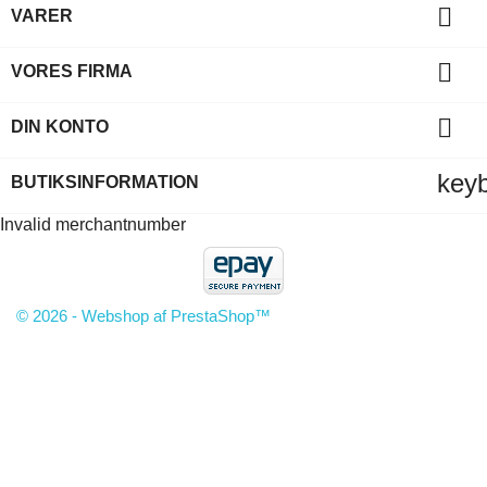

VARER

VORES FIRMA

DIN KONTO
key
BUTIKSINFORMATION
Invalid merchantnumber
© 2026 - Webshop af PrestaShop™