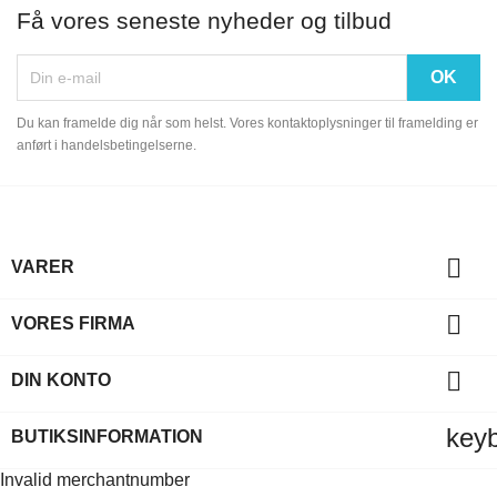
Få vores seneste nyheder og tilbud
Du kan framelde dig når som helst. Vores kontaktoplysninger til framelding er
anført i handelsbetingelserne.

VARER

VORES FIRMA

DIN KONTO
key
BUTIKSINFORMATION
Invalid merchantnumber