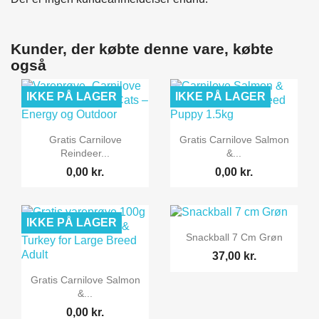
Kunder, der købte denne vare, købte
også
IKKE PÅ LAGER
IKKE PÅ LAGER


Vis her
Vis her
Gratis Carnilove
Gratis Carnilove Salmon
Reindeer...
&...
0,00 kr.
0,00 kr.
IKKE PÅ LAGER

Vis her
Snackball 7 Cm Grøn
37,00 kr.

Vis her
Gratis Carnilove Salmon
&...
0,00 kr.