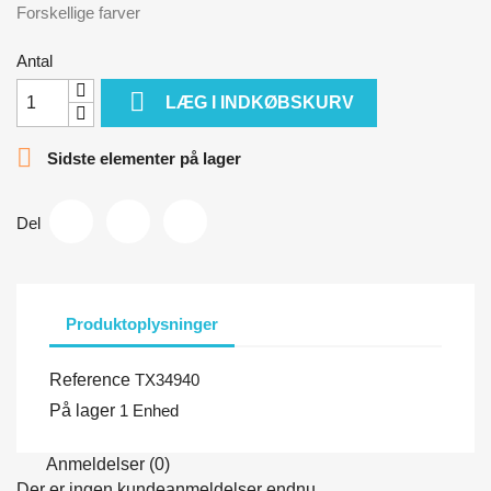
Forskellige farver
Antal

LÆG I INDKØBSKURV

Sidste elementer på lager
Del
Produktoplysninger
Reference
TX34940
På lager
1 Enhed
Anmeldelser (0)
Der er ingen kundeanmeldelser endnu.