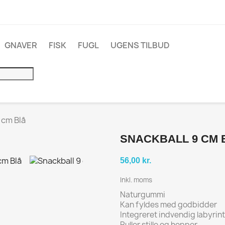
GNAVER
FISK
FUGL
UGENS TILBUD
 cm Blå
SNACKBALL 9 CM 
56,00 kr.
Inkl. moms
Naturgummi
Kan fyldes med godbidder
Integreret indvendig labyrint
Ruller stille og hopper