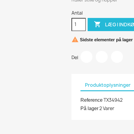
Antal

LÆG I INDK

Sidste elementer på lager
Del
Produktoplysninger
TX34942
Reference
2 Varer
På lager