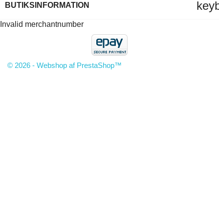
key
BUTIKSINFORMATION
Invalid merchantnumber
© 2026 - Webshop af PrestaShop™