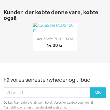
Kunder, der købte denne vare, købte
også
Vis her

AquaSafe PLUS 100 Ml
44,00 kr.
Få vores seneste nyheder og tilbud
Du kan framelde dig når som helst. Vores kontaktoplysninger til
framelding er anført i handelsbetingelserne.