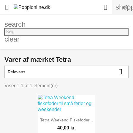
shopp


(0)
search
clear
Varer af mærket Tetra

Relevans
Viser 1-1 af 1 element(er)

Vis her
Tetra Weekend Fiskefoder...
40,00 kr.