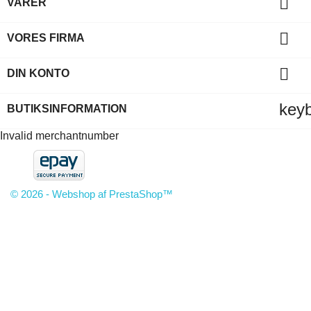

VARER

VORES FIRMA

DIN KONTO
key
BUTIKSINFORMATION
Invalid merchantnumber
© 2026 - Webshop af PrestaShop™