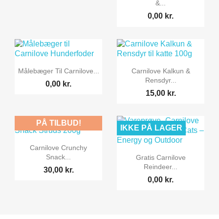
&...
0,00 kr.


Vis her
Vis her
Målebæger Til Carnilove...
Carnilove Kalkun &
Rensdyr...
0,00 kr.
15,00 kr.
PÅ TILBUD!
IKKE PÅ LAGER

Vis her
Carnilove Crunchy

Vis her
Snack...
Gratis Carnilove
Reindeer...
30,00 kr.
0,00 kr.