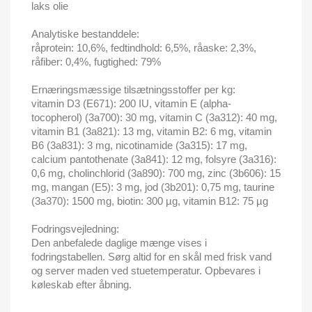
laks olie
Analytiske bestanddele:
råprotein: 10,6%, fedtindhold: 6,5%, råaske: 2,3%,
råfiber: 0,4%, fugtighed: 79%
Ernæringsmæssige tilsætningsstoffer per kg:
vitamin D3 (E671): 200 IU, vitamin E (alpha-
tocopherol) (3a700): 30 mg, vitamin C (3a312): 40 mg,
vitamin B1 (3a821): 13 mg, vitamin B2: 6 mg, vitamin
B6 (3a831): 3 mg, nicotinamide (3a315): 17 mg,
calcium pantothenate (3a841): 12 mg, folsyre (3a316):
0,6 mg, cholinchlorid (3a890): 700 mg, zinc (3b606): 15
mg, mangan (E5): 3 mg, jod (3b201): 0,75 mg, taurine
(3a370): 1500 mg, biotin: 300 µg, vitamin B12: 75 µg
Fodringsvejledning:
Den anbefalede daglige mænge vises i
fodringstabellen. Sørg altid for en skål med frisk vand
og server maden ved stuetemperatur. Opbevares i
køleskab efter åbning.