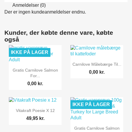
Anmeldelser (0)
Der er ingen kundeanmeldelser endnu.
Kunder, der købte denne vare, købte
også
IKKE PÅ LAGER

Vis her
Carnilove Målebærge Til...

Vis her
Gratis Carnilove Salmon
0,00 kr.
For...
0,00 kr.
IKKE PÅ LAGER

Vis her
Vitakraft Poesie X 12
49,95 kr.

Vis her
Gratis Carnilove Salmon