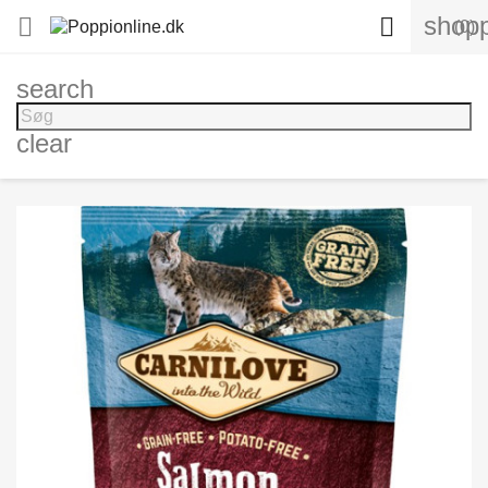
shopp


(0)
search
clear