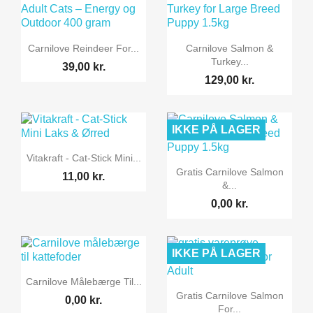


Vis her
Vis her
Carnilove Reindeer For...
Carnilove Salmon &
Turkey...
39,00 kr.
129,00 kr.
IKKE PÅ LAGER

Vis her
Vitakraft - Cat-Stick Mini...

Vis her
Gratis Carnilove Salmon
11,00 kr.
&...
0,00 kr.
IKKE PÅ LAGER

Vis her
Carnilove Målebærge Til...

Vis her
Gratis Carnilove Salmon
0,00 kr.
For...