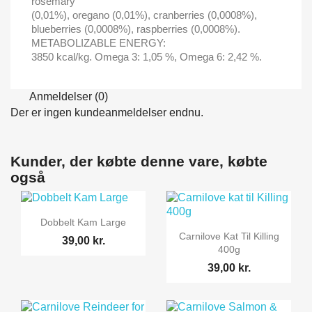
rosemary
(0,01%), oregano (0,01%), cranberries (0,0008%),
blueberries (0,0008%), raspberries (0,0008%).
METABOLIZABLE ENERGY:
3850 kcal/kg. Omega 3: 1,05 %, Omega 6: 2,42 %.
Anmeldelser (0)
Der er ingen kundeanmeldelser endnu.
Kunder, der købte denne vare, købte
også

Vis her
Dobbelt Kam Large

Vis her
Carnilove Kat Til Killing
39,00 kr.
400g
39,00 kr.