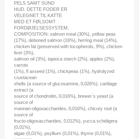
PELS SAMT SUND
HUD. DETTE FODER ER
VELEGNET TIL KATTE
MED ET FØLSOMT
FORDØJELSESSYSTEM.
COMPOSITION: salmon meal (30%), yellow peas
(17%), deboned salmon (16%), herring meal (14%),
chicken fat (preserved with tocopherols, 9%), chicken
liver (3%),
salmon oil (3%), tapioca starch (2%), apples (2%),
carrots
(1%), fl axseed (1%), chickpeas (1%), hydrolyzed
crustacean
shells (a source of glucosamine, 0,026%), cartilage
extract (a
source of chondroitin, 0,016%), brewer ́s yeast (a
source of
mannan-oligosaccharides, 0,016%), chicory root (a
source of
fructo-oligosaccharides, 0,012%), yucca schidigera
(0,01%),
algae (0,01%), psyllium (0,01%), thyme (0,01%),