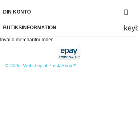

DIN KONTO
key
BUTIKSINFORMATION
Invalid merchantnumber
© 2026 - Webshop af PrestaShop™