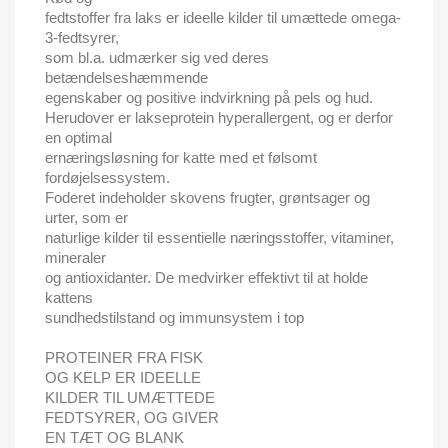
fedtstoffer fra laks er ideelle kilder til umættede omega-
3-fedtsyrer,
som bl.a. udmærker sig ved deres
betændelseshæmmende
egenskaber og positive indvirkning på pels og hud.
Herudover er lakseprotein hyperallergent, og er derfor
en optimal
ernæringsløsning for katte med et følsomt
fordøjelsessystem.
Foderet indeholder skovens frugter, grøntsager og
urter, som er
naturlige kilder til essentielle næringsstoffer, vitaminer,
mineraler
og antioxidanter. De medvirker effektivt til at holde
kattens
sundhedstilstand og immunsystem i top
PROTEINER FRA FISK
OG KELP ER IDEELLE
KILDER TIL UMÆTTEDE
FEDTSYRER, OG GIVER
EN TÆT OG BLANK