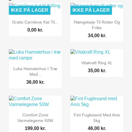
IKKE PÅ LAGER
IKKE PÅ LAGER


Vis her
Vis her
Gratis Carnilove Kat Til...
Hængekøje Til Rotter Og
Fritte
0,00 kr.
34,00 kr.

Vis her
Vitakraft Ring XL

Vis her
Luka Hamsterhus I Træ
35,00 kr.
Med...
36,00 kr.


Vis her
Vis her
Comfort Zone
Fint Fuglesand Med Anis
Varmelegeme 50W
5kg
199,00 kr.
46,00 kr.