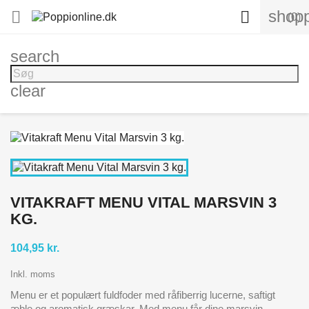
shopp


(0)
search
clear
VITAKRAFT MENU VITAL MARSVIN 3
KG.
104,95 kr.
Inkl. moms
Menu er et populært fuldfoder med råfiberrig lucerne, saftigt
æble og aromatisk græskar. Med menu får dine marsvin