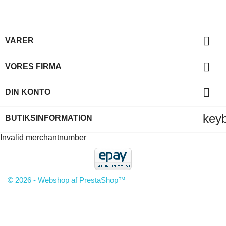

VARER

VORES FIRMA

DIN KONTO
key
BUTIKSINFORMATION
Invalid merchantnumber
© 2026 - Webshop af PrestaShop™