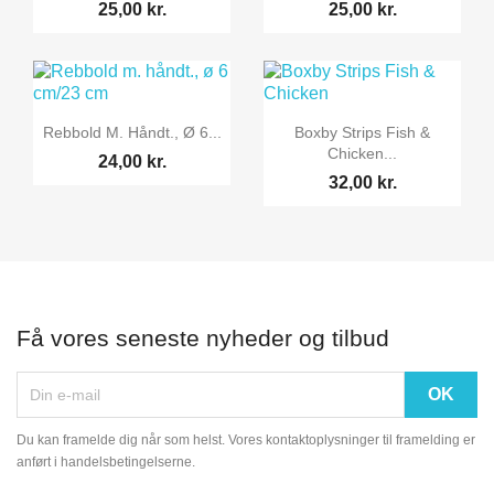
25,00 kr.
25,00 kr.


Vis her
Vis her
Rebbold M. Håndt., Ø 6...
Boxby Strips Fish &
Chicken...
24,00 kr.
32,00 kr.
Få vores seneste nyheder og tilbud
Du kan framelde dig når som helst. Vores kontaktoplysninger til framelding er
anført i handelsbetingelserne.