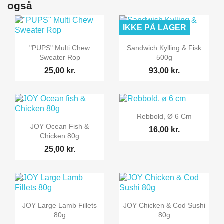
også
IKKE PÅ LAGER


Vis her
Vis her
"PUPS" Multi Chew
Sandwich Kylling & Fisk
Sweater Rop
500g
25,00 kr.
93,00 kr.

Vis her
Rebbold, Ø 6 Cm

Vis her
JOY Ocean Fish &
16,00 kr.
Chicken 80g
25,00 kr.


Vis her
Vis her
JOY Large Lamb Fillets
JOY Chicken & Cod Sushi
80g
80g