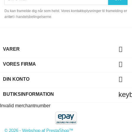
Du kan framelde dig når som helst. Vores kontaktoplysninger til framelding er
anført i handelsbetingelserne.

VARER

VORES FIRMA

DIN KONTO
key
BUTIKSINFORMATION
Invalid merchantnumber
© 2026 - Webshop af PrestaShop™