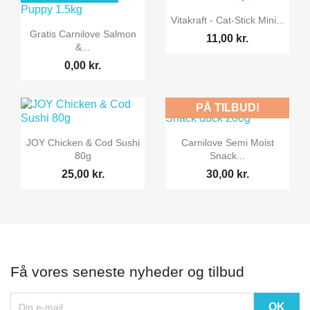

Vis her
Vitakraft - Cat-Stick Mini...

Vis her
Gratis Carnilove Salmon
11,00 kr.
&...
0,00 kr.
PÅ TILBUD!


Vis her
Vis her
JOY Chicken & Cod Sushi
Carnilove Semi Moist
80g
Snack...
25,00 kr.
30,00 kr.
Få vores seneste nyheder og tilbud