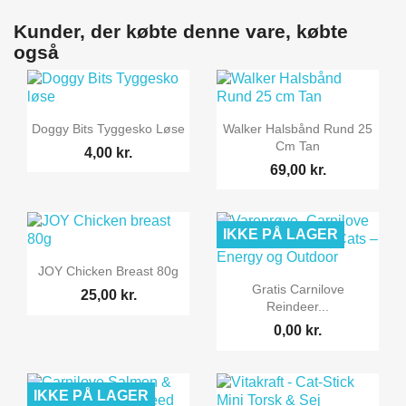
Kunder, der købte denne vare, købte
også


Vis her
Vis her
Doggy Bits Tyggesko Løse
Walker Halsbånd Rund 25
Cm Tan
4,00 kr.
69,00 kr.
IKKE PÅ LAGER

Vis her
JOY Chicken Breast 80g

Vis her
Gratis Carnilove
25,00 kr.
Reindeer...
0,00 kr.
IKKE PÅ LAGER