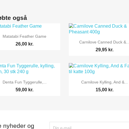
øbte også

Vis her
Matatabi Feather Game

Vis her
Carnilove Canned Duck &..
26,00 kr.
29,95 kr.


Vis her
Vis her
Denta Fun Tyggerulle,...
Carnilove Kylling, And &...
59,00 kr.
15,00 kr.
e nyheder og