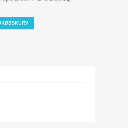
NDKØBSKURV