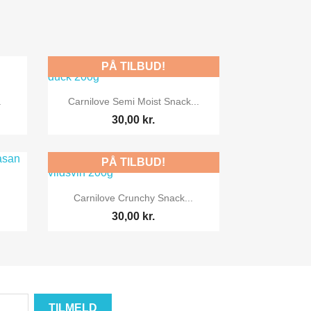
PÅ TILBUD!

Vis her
.
Carnilove Semi Moist Snack...
30,00 kr.
PÅ TILBUD!

Vis her
Carnilove Crunchy Snack...
30,00 kr.