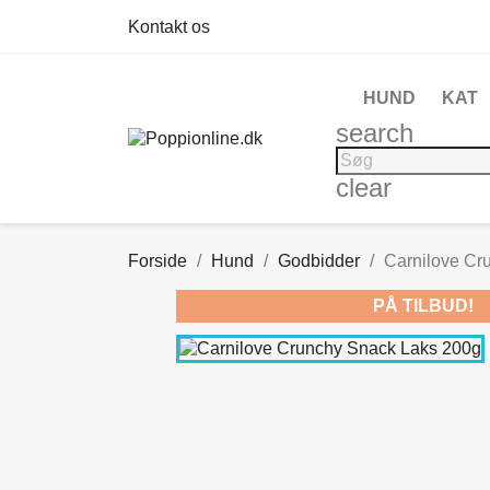
Kontakt os
HUND
KAT
search
clear
Forside
Hund
Godbidder
Carnilove Cr
PÅ TILBUD!