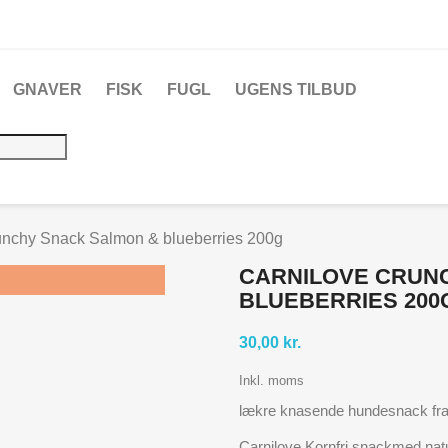
GNAVER
FISK
FUGL
UGENS TILBUD
unchy Snack Salmon & blueberries 200g
CARNILOVE CRUN
BLUEBERRIES 200
30,00 kr.
Inkl. moms
lækre knasende hundesnack fra 
Carnilove Kornfri snackmed natur