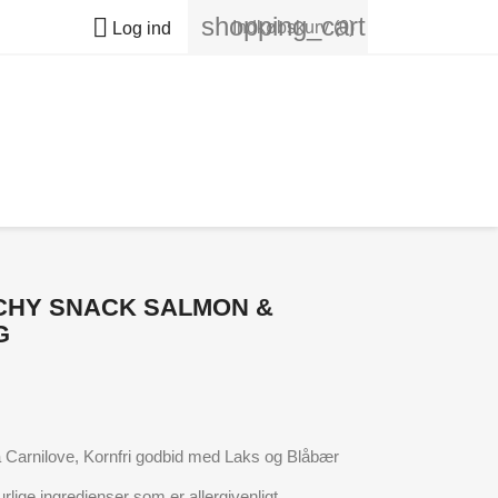
shopping_cart

Indkøbskurv
(0)
Log ind
CHY SNACK SALMON &
G
Carnilove, Kornfri godbid med Laks og Blåbær
lige ingredienser som er allergivenligt