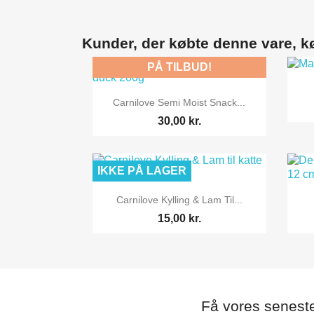
Kunder, der købte denne vare, k
PÅ TILBUD!

Vis her
Carnilove Semi Moist Snack...
30,00 kr.
IKKE PÅ LAGER

Vis her
Carnilove Kylling & Lam Til...
15,00 kr.
Få vores senest