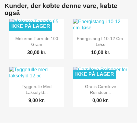
Kunder, der købte denne vare, købte
også
IKKE PÅ LAGER


Vis her
Vis her
Melorme Tørrede 100
Energistang I 10-12 Cm.
Gram
Løse
30,00 kr.
10,00 kr.
IKKE PÅ LAGER


Vis her
Vis her
Tyggerulle Med
Gratis Carnilove
Laksefyld...
Reindeer...
9,00 kr.
0,00 kr.