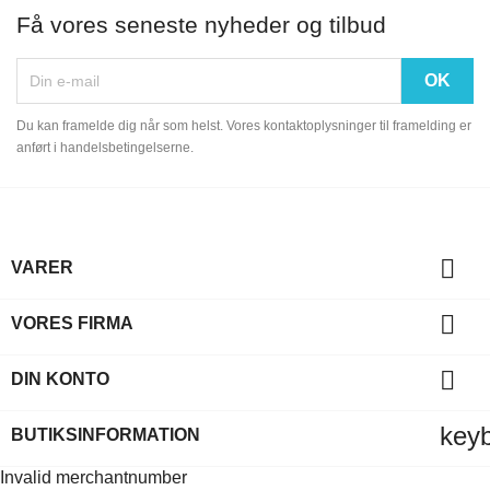
Få vores seneste nyheder og tilbud
Du kan framelde dig når som helst. Vores kontaktoplysninger til framelding er
anført i handelsbetingelserne.

VARER

VORES FIRMA

DIN KONTO
key
BUTIKSINFORMATION
Invalid merchantnumber