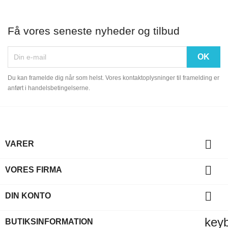
Få vores seneste nyheder og tilbud
Du kan framelde dig når som helst. Vores kontaktoplysninger til framelding er
anført i handelsbetingelserne.

VARER

VORES FIRMA

DIN KONTO
key
BUTIKSINFORMATION