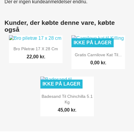
Der er ingen kundeanmeldelser endnu.
Kunder, der købte denne vare, købte
også
IKKE PÅ LAGER

Vis her
Bro Piletræ 17 X 28 Cm

Vis her
Gratis Carnilove Kat Til...
22,00 kr.
0,00 kr.
IKKE PÅ LAGER

Vis her
Badesand Til Chinchilla 5.1
Kg
45,00 kr.