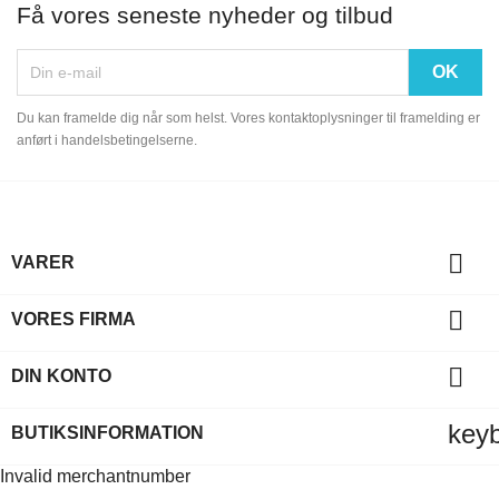
Få vores seneste nyheder og tilbud
Du kan framelde dig når som helst. Vores kontaktoplysninger til framelding er
anført i handelsbetingelserne.

VARER

VORES FIRMA

DIN KONTO
key
BUTIKSINFORMATION
Invalid merchantnumber