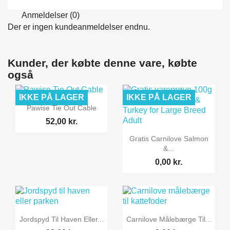
Anmeldelser (0)
Der er ingen kundeanmeldelser endnu.
Kunder, der købte denne vare, købte
også
IKKE PÅ LAGER
IKKE PÅ LAGER

Vis her
Pawise Tie Out Cable
52,00 kr.

Vis her
Gratis Carnilove Salmon
&...
0,00 kr.


Vis her
Vis her
Jordspyd Til Haven Eller...
Carnilove Målebærge Til...