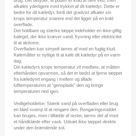
brug. Det betyder, at puden er kold at røre ved, men
afkøles yderligere med trykket af dit kæledyr. Dette er
bedre for dit kæledyr, fordi det gradvist afkøler sin
krops temperatur snarere end det ligger på en kold
overflade.
Det holdbare og stærke tæppe indeholder en ikke-giftig
kølegel, der ikke kræver vand, frysning eller elektricitet
til at aktivere.
Overfladen kan simpelt tørres af med en fugtig klud.
Kølemåtter er nyttige til at køle dit kæledyr på en varm
dag.
Din kæledyrs krops temperatur vil medføre, at måtten
efterhånden opvarmes, så det er bedst at fjerne tæppet
fra kæledyret engang i mellem og tillade
lufttemperaturen at "genoplade" den og bringe
temperaturen ned igen.
Vedligeholdelse: Stænk vand på overfladen eller brug
en blød svamp til at rengøre den. Rengøringsmiddel
kan bruges, men i tilfælde af rester, tørres det af med
et håndklæde efter vask. Udsæt ikke tæppet direkte
under den brændende sol.