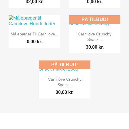
32,00 kr.
0,00 kr.
PÅ TILBUD!


Vis her
Vis her
Målebæger Til Carnilove...
Carnilove Crunchy
Snack...
0,00 kr.
30,00 kr.
PÅ TILBUD!

Vis her
Carnilove Crunchy
Snack...
30,00 kr.