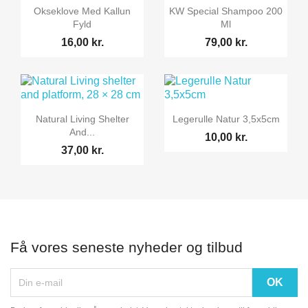


Vis her
Vis her
Okseklove Med Kallun
KW Special Shampoo 200
Fyld
Ml
16,00 kr.
79,00 kr.


Vis her
Vis her
Natural Living Shelter
Legerulle Natur 3,5x5cm
And...
10,00 kr.
37,00 kr.
Få vores seneste nyheder og tilbud