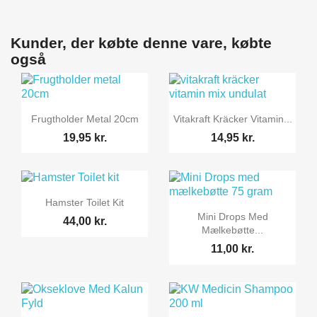
Kunder, der købte denne vare, købte
også


Vis her
Vis her
Frugtholder Metal 20cm
Vitakraft Kräcker Vitamin...
19,95 kr.
14,95 kr.

Vis her
Hamster Toilet Kit

Vis her
Mini Drops Med
44,00 kr.
Mælkebøtte...
11,00 kr.