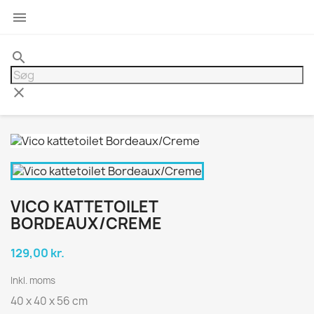

search
clear
VICO KATTETOILET
BORDEAUX/CREME
129,00 kr.
Inkl. moms
40 x 40 x 56 cm