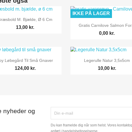
øbte også
IKKE PÅ LAGER

Vis her
ræsbold M. Bjælde, Ø 6 Cm

Vis her
Gratis Carnilove Salmon For.
13,00 kr.
0,00 kr.


Vis her
Vis her
oy Løbegård Til Små Gnaver
Legerulle Natur 3,5x5cm
124,00 kr.
10,00 kr.
e nyheder og
Du kan framelde dig når som helst. Vores kontaktopl
anført i handelsbetingelserne.