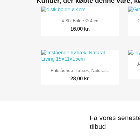
Kunder, der købte denne vare, k

Vis her
4 Stk Bolde Ø 4cm
G
16,00 kr.
J

Vis her
Fritstående Høhæk, Natural...
28,00 kr.
Få vores senest
tilbud