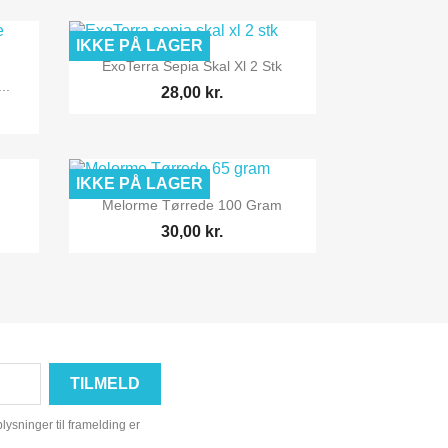
IKKE PÅ LAGER

Vis her
ExoTerra Sepia Skal Xl 2 Stk
..
28,00 kr.
IKKE PÅ LAGER

Vis her
Melorme Tørrede 100 Gram
30,00 kr.
ysninger til framelding er