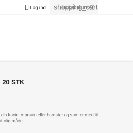
shopping_cart

Indkøbskurv
(0)
Log ind
, 20 STK
rie din kanin, marsvin eller hamster og som er med til
aturlig måde