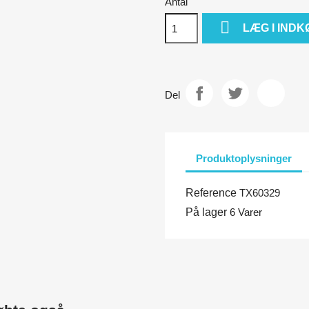
Antal

LÆG I IND
Del
Produktoplysninger
Reference
TX60329
På lager
6 Varer