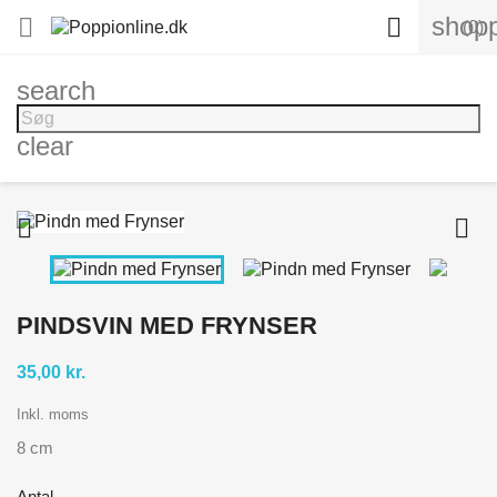
shopp


(0)
search
clear


PINDSVIN MED FRYNSER
35,00 kr.
Inkl. moms
8 cm
Antal