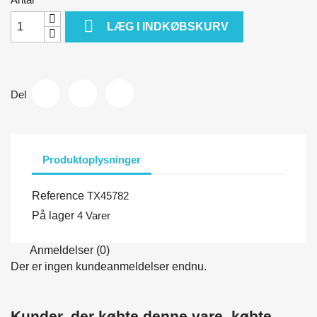

LÆG I INDKØBSKURV
Del
Produktoplysninger
Reference
TX45782
På lager
4 Varer
Anmeldelser (0)
Der er ingen kundeanmeldelser endnu.
Kunder, der købte denne vare, købte