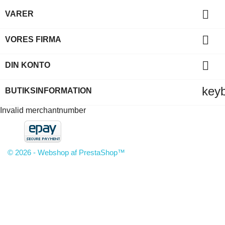

VARER

VORES FIRMA

DIN KONTO
key
BUTIKSINFORMATION
Invalid merchantnumber
© 2026 - Webshop af PrestaShop™