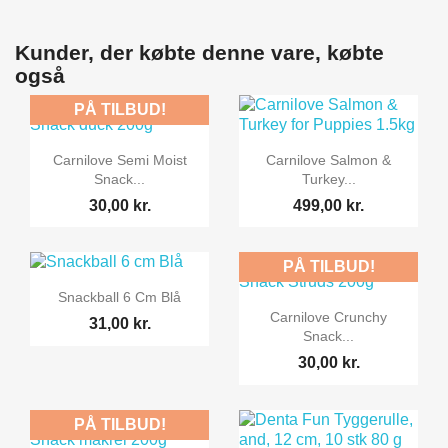
Kunder, der købte denne vare, købte
også
PÅ TILBUD!


Vis her
Vis her
Carnilove Semi Moist
Carnilove Salmon &
Snack...
Turkey...
30,00 kr.
499,00 kr.
PÅ TILBUD!

Vis her
Snackball 6 Cm Blå

Vis her
Carnilove Crunchy
31,00 kr.
Snack...
30,00 kr.
PÅ TILBUD!