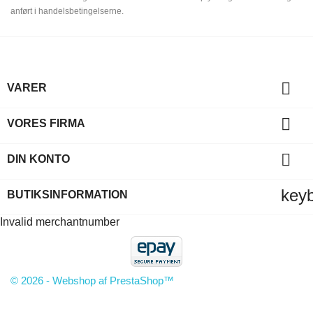
anført i handelsbetingelserne.

VARER

VORES FIRMA

DIN KONTO
key
BUTIKSINFORMATION
Invalid merchantnumber
© 2026 - Webshop af PrestaShop™