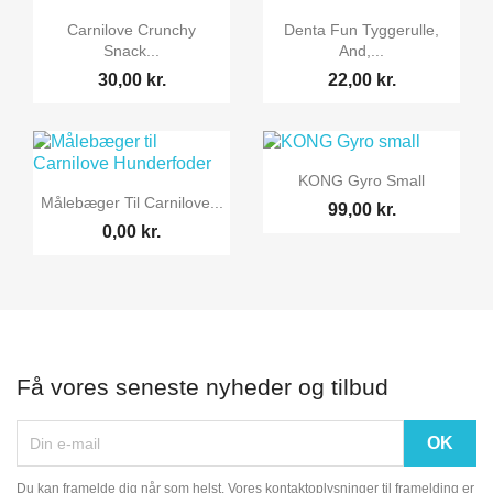


Vis her
Vis her
Carnilove Crunchy
Denta Fun Tyggerulle,
Snack...
And,...
30,00 kr.
22,00 kr.

Vis her
KONG Gyro Small

Vis her
Målebæger Til Carnilove...
99,00 kr.
0,00 kr.
Få vores seneste nyheder og tilbud
Du kan framelde dig når som helst. Vores kontaktoplysninger til framelding er