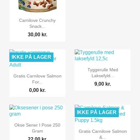

Vis her
Carnilove Crunchy
Snack...
30,00 kr.
IKKE PÅ LAGER

Vis her
Tyggerulle Med

Vis her
Laksefyld...
Gratis Carnilove Salmon
For...
9,00 kr.
0,00 kr.
IKKE PÅ LAGER

Vis her
Okse Sener I Pose 250

Vis her
Gram
Gratis Carnilove Salmon
&...
22,00 kr.