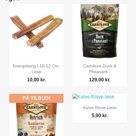


Vis her
Vis her
Energistang I 10-12 Cm.
Carnilove Duck &
Løse
Pheasant...
10,00 kr.
129,00 kr.
PÅ TILBUD!

Vis her
Kalve Klove Løse
5,00 kr.