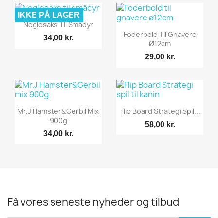
IKKE PÅ LAGER
Vis her

Neglesaks Til Smådyr
Vis her

Foderbold Til Gnavere
34,00 kr.
Ø12cm
29,00 kr.
Vis her
Vis her


Mr.J Hamster&Gerbil Mix
Flip Board Strategi Spil...
900g
58,00 kr.
34,00 kr.
Få vores seneste nyheder og tilbud