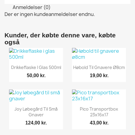
Anmeldelser (0)
Der er ingen kundeanmeldelser endnu.
Kunder, der købte denne vare, købte
også
Vis her
Vis her


Drikkeflaske I Glas 500ml
Høbold Til Gnavere Ø8cm
50,00 kr.
19,00 kr.
Vis her
Vis her


Joy Løbegård Til Små
Pico Transportbox
Gnaver
23x16x17
124,00 kr.
43,00 kr.