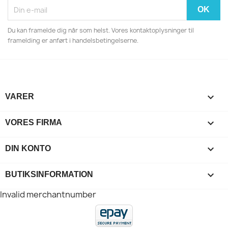
Du kan framelde dig når som helst. Vores kontaktoplysninger til
framelding er anført i handelsbetingelserne.

VARER

VORES FIRMA

DIN KONTO
keyboard_arrow_down
BUTIKSINFORMATION
Invalid merchantnumber