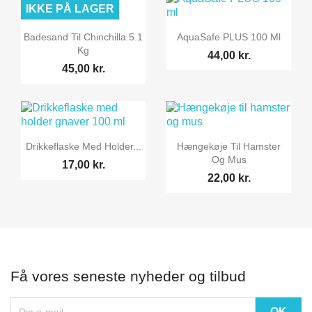
IKKE PÅ LAGER


Vis her
Vis her
Badesand Til Chinchilla 5.1
AquaSafe PLUS 100 Ml
Kg
44,00 kr.
45,00 kr.


Vis her
Vis her
Drikkeflaske Med Holder...
Hængekøje Til Hamster
Og Mus
17,00 kr.
22,00 kr.
Få vores seneste nyheder og tilbud