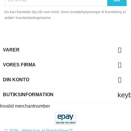
Du kan framelde dig når som helst. Vores kontaktoplysninger til framelding er
anført i handelsbetingelserne.

VARER

VORES FIRMA

DIN KONTO
key
BUTIKSINFORMATION
Invalid merchantnumber
© 2026 - Webshop af PrestaShop™