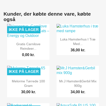
Kunder, der købte denne vare, købte
også
IKKE PÅ LAGER

Vis her
Luka Hamsterhus I Træ

Vis her
Med...
Gratis Carnilove
Reindeer...
36,00 kr.
0,00 kr.
IKKE PÅ LAGER


Vis her
Vis her
Melorme Tørrede 100
Mr.J Hamster&Gerbil Mix
Gram
900g
30,00 kr.
34,00 kr.