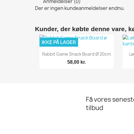
Anmeldelser (0)
Der er ingen kundeanmeldelser endnu.
Kunder, der købte denne vare, k
IKKE PÅ LAGER
Vis her

Rabbit Game Snack Board Ø 20cm
Lø
58,00 kr.
Få vores senes
tilbud