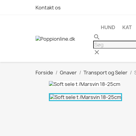
Kontakt os
HUND
KAT
search
clear
Forside
Gnaver
Transport og Seler