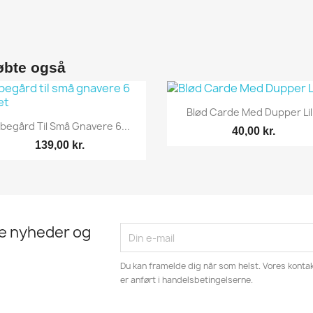
øbte også
Vis her

Blød Carde Med Dupper Lil
Vis her

begård Til Små Gnavere 6...
40,00 kr.
139,00 kr.
te nyheder og
Du kan framelde dig når som helst. Vores kontak
er anført i handelsbetingelserne.