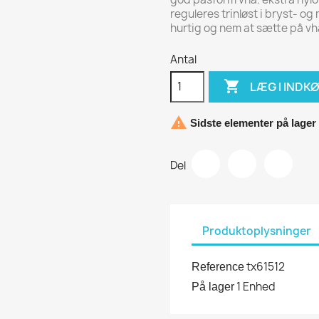
reguleres trinløst i bryst- o
hurtig og nem at sætte på vh
Antal

LÆG I INDK

Sidste elementer på lager
Del
Produktoplysninger
tx61512
Reference
1 Enhed
På lager