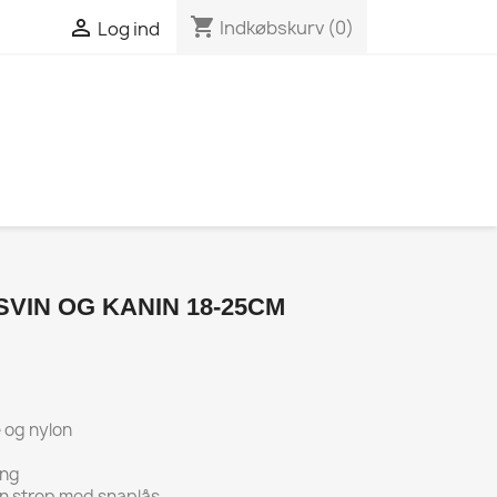
shopping_cart

Indkøbskurv
(0)
Log ind
SVIN OG KANIN 18-25CM
e og nylon
ing
on strop med snaplås