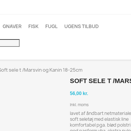
GNAVER
FISK
FUGL
UGENS TILBUD
Soft sele t /Marsvin og Kanin 18-25cm
SOFT SELE T /MAR
56,00 kr.
Inkl. moms
lavet af åndbart netmaterial
soft seletøj med elastisk line
komfortabel pga. blød polstr
god pasform vha. ekstra nyl