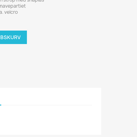
g mavepartiet
a. velcro
ØBSKURV