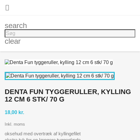

search
clear
DENTA FUN TYGGERULLER, KYLLING
12 CM 6 STK/ 70 G
18,00 kr.
Inkl. moms
oksehud med overtræk af kyllingefilet
ekstra tyk for en længere tyggeglæde