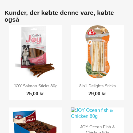
Kunder, der købte denne vare, købte
også


Vis her
Vis her
JOY Salmon Sticks 80g
8in1 Delights Sticks
25,00 kr.
29,00 kr.

Vis her
JOY Ocean Fish &
Chicken 80g