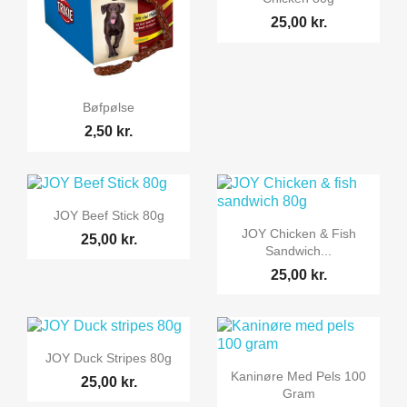
25,00 kr.

Vis her
Bøfpølse
2,50 kr.

Vis her
JOY Beef Stick 80g

Vis her
JOY Chicken & Fish
25,00 kr.
Sandwich...
25,00 kr.

Vis her
JOY Duck Stripes 80g

Vis her
Kaninøre Med Pels 100
25,00 kr.
Gram