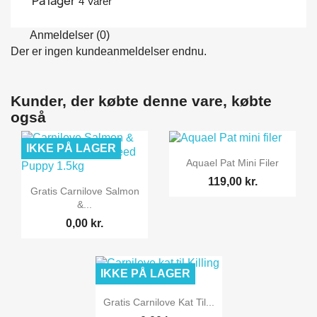
På lager
4 Varer
Anmeldelser (0)
Der er ingen kundeanmeldelser endnu.
Kunder, der købte denne vare, købte
også
IKKE PÅ LAGER

Vis her
Aquael Pat Mini Filer
119,00 kr.

Vis her
Gratis Carnilove Salmon
&...
0,00 kr.
IKKE PÅ LAGER

Vis her
Gratis Carnilove Kat Til...