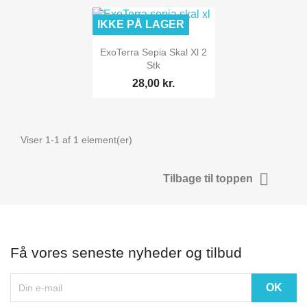
IKKE PÅ LAGER

Vis her
ExoTerra Sepia Skal Xl 2
Stk
28,00 kr.
Viser 1-1 af 1 element(er)

Tilbage til toppen
Få vores seneste nyheder og tilbud