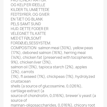
PROTEINER FRA FISK
OG KELP ER IDEELLE
KILDER TIL UMÆTTEDE
FEDTSYRER, OG GIVER
EN TÆT OG BLANK
PELS SAMT SUND
HUD. DETTE FODER ER
VELEGNET TIL KATTE
MED ET FØLSOMT
FORDØJELSESSYSTEM.
COMPOSITION: salmon meal (30%), yellow peas
(17%), deboned salmon (16%), herring meal
(14%), chicken fat (preserved with tocopherols,
9%), chicken liver (3%),
salmon oil (3%), tapioca starch (2%), apples
(2%), carrots
(1%), fl axseed (1%), chickpeas (1%), hydrolyzed
crustacean
shells (a source of glucosamine, 0,026%),
cartilage extract (a
source of chondroitin, 0,016%), brewer ́s yeast (a
source of
mannan-oligosaccharides, 0,016%), chicory root