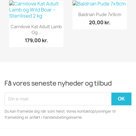
Vis her

Baldrian Pude 7x9cm
20,00 kr.
Vis her

Carnilove Kat Adult Lamb
Og...
179,00 kr.
Få vores seneste nyheder og tilbud
Du kan framelde dig når som helst. Vores kontaktoplysninger til
framelding er anført i handelsbetingelserne.