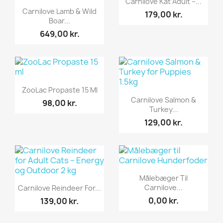
Carnilove Kat Adult –...
Vis her

Carnilove Lamb & Wild
179,00 kr.
Boar...
649,00 kr.
Vis her

ZooLac Propaste 15 Ml
Vis her

Carnilove Salmon &
98,00 kr.
Turkey...
129,00 kr.
Vis her

Målebæger Til
Vis her

Carnilove...
Carnilove Reindeer For...
0,00 kr.
139,00 kr.