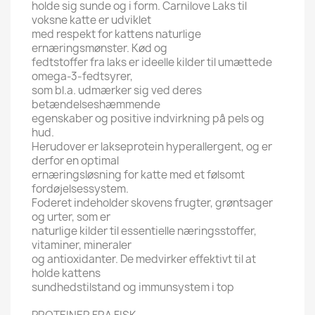
holde sig sunde og i form. Carnilove Laks til
voksne katte er udviklet
med respekt for kattens naturlige
ernæringsmønster. Kød og
fedtstoffer fra laks er ideelle kilder til umættede
omega-3-fedtsyrer,
som bl.a. udmærker sig ved deres
betændelseshæmmende
egenskaber og positive indvirkning på pels og
hud.
Herudover er lakseprotein hyperallergent, og er
derfor en optimal
ernæringsløsning for katte med et følsomt
fordøjelsessystem.
Foderet indeholder skovens frugter, grøntsager
og urter, som er
naturlige kilder til essentielle næringsstoffer,
vitaminer, mineraler
og antioxidanter. De medvirker effektivt til at
holde kattens
sundhedstilstand og immunsystem i top