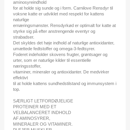
aminosyreindhold
for at holde sig sunde og i form. Carnilove Rensdyr til
voksne katte er udviklet med respekt for kattens
naturlige
ernæringsmønster. Rensdyrkød er optimalt for katte at
styrke sig på efter anstrengende eventyr og
strabadser.
Det skyldes det høje indhold af naturlige antioxidanter,
umættede fedtstoffer og omega-3-fedtsyrer.
Foderet indeholder skovens frugter, grøntsager og
urter, som er naturlige kilder til essentielle
næringsstoffer,
vitaminer, mineraler og antioxidanter. De medvirker
effektivt
til at holde kattens sundhedstilstand og immunsystem i
top.
SÆRLIGT LETFORDØJELIGE
PROTEINER MED ET
VELBALANCERET INDHOLD
AF AMINOSYRER,
MINERALER OG VITAMINER.
PLEJER MUSKLER,