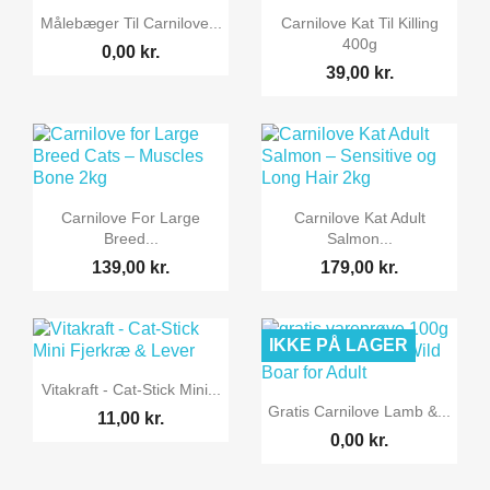


Vis her
Vis her
Målebæger Til Carnilove...
Carnilove Kat Til Killing
400g
0,00 kr.
39,00 kr.


Vis her
Vis her
Carnilove For Large
Carnilove Kat Adult
Breed...
Salmon...
139,00 kr.
179,00 kr.
IKKE PÅ LAGER

Vis her
Vitakraft - Cat-Stick Mini...

Vis her
Gratis Carnilove Lamb &...
11,00 kr.
0,00 kr.