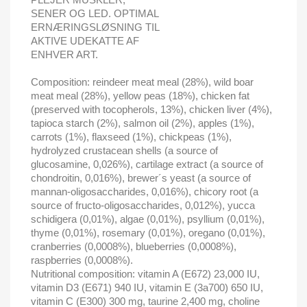
SENER OG LED. OPTIMAL
ERNÆRINGSLØSNING TIL
AKTIVE UDEKATTE AF
ENHVER ART.
Composition: reindeer meat meal (28%), wild boar
meat meal (28%), yellow peas (18%), chicken fat
(preserved with tocopherols, 13%), chicken liver (4%),
tapioca starch (2%), salmon oil (2%), apples (1%),
carrots (1%), flaxseed (1%), chickpeas (1%),
hydrolyzed crustacean shells (a source of
glucosamine, 0,026%), cartilage extract (a source of
chondroitin, 0,016%), brewer´s yeast (a source of
mannan-oligosaccharides, 0,016%), chicory root (a
source of fructo-oligosaccharides, 0,012%), yucca
schidigera (0,01%), algae (0,01%), psyllium (0,01%),
thyme (0,01%), rosemary (0,01%), oregano (0,01%),
cranberries (0,0008%), blueberries (0,0008%),
raspberries (0,0008%).
Nutritional composition: vitamin A (E672) 23,000 IU,
vitamin D3 (E671) 940 IU, vitamin E (3a700) 650 IU,
vitamin C (E300) 300 mg, taurine 2,400 mg, choline