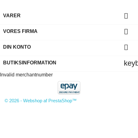

VARER

VORES FIRMA

DIN KONTO
key
BUTIKSINFORMATION
Invalid merchantnumber
© 2026 - Webshop af PrestaShop™