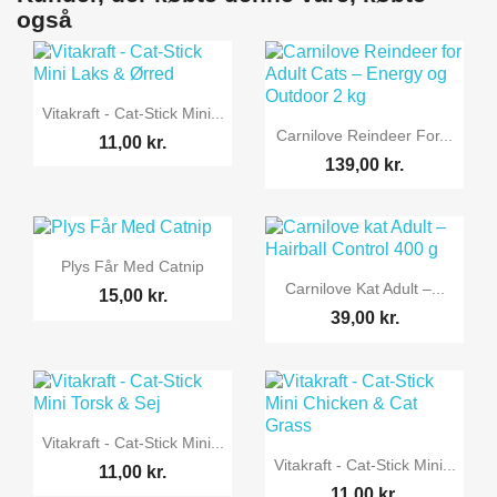
også

Vis her
Vitakraft - Cat-Stick Mini...

Vis her
Carnilove Reindeer For...
11,00 kr.
139,00 kr.

Vis her
Plys Får Med Catnip

Vis her
Carnilove Kat Adult –...
15,00 kr.
39,00 kr.

Vis her
Vitakraft - Cat-Stick Mini...

Vis her
Vitakraft - Cat-Stick Mini...
11,00 kr.
11,00 kr.