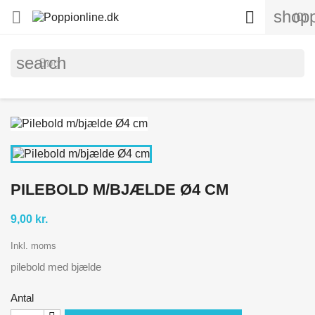
shopp


(0)
search
PILEBOLD M/BJÆLDE Ø4 CM
9,00 kr.
Inkl. moms
pilebold med bjælde
Antal