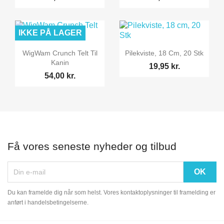
IKKE PÅ LAGER


Vis her
Vis her
WigWam Crunch Telt Til
Pilekviste, 18 Cm, 20 Stk
Kanin
19,95 kr.
54,00 kr.
Få vores seneste nyheder og tilbud
Du kan framelde dig når som helst. Vores kontaktoplysninger til framelding er
anført i handelsbetingelserne.