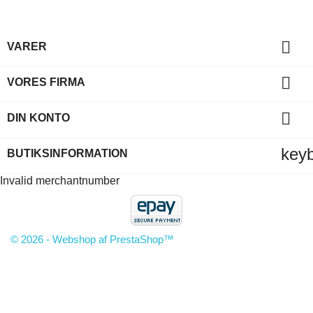

VARER

VORES FIRMA

DIN KONTO
key
BUTIKSINFORMATION
Invalid merchantnumber
© 2026 - Webshop af PrestaShop™