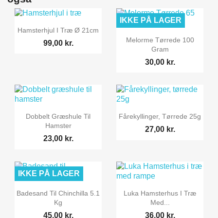
IKKE PÅ LAGER

Vis her
Hamsterhjul I Træ Ø 21cm

Vis her
Melorme Tørrede 100
99,00 kr.
Gram
30,00 kr.


Vis her
Vis her
Dobbelt Græshule Til
Fårekyllinger, Tørrede 25g
Hamster
27,00 kr.
23,00 kr.
IKKE PÅ LAGER


Vis her
Vis her
Badesand Til Chinchilla 5.1
Luka Hamsterhus I Træ
Kg
Med...
45,00 kr.
36,00 kr.