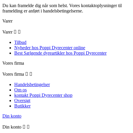
Du kan framelde dig når som helst. Vores kontaktoplysninger til
framelding er anført i handelsbetingelserne.
Varer
Varer


Tilbud
Nyheder hos Poppi Dyrecenter online
Best Sælgende dyreartikler hos Poppi Dyrecenter
Vores firma
Vores firma


Handelsbetingelser
Om os
kontakt Poppi Dyrecenter shop
Oversigt
Butikker
Din konto
Din konto

