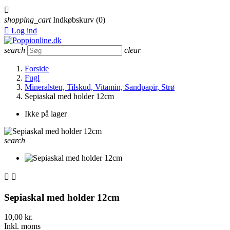

shopping_cart
Indkøbskurv
(0)

Log ind
search
clear
Forside
Fugl
Mineralsten, Tilskud, Vitamin, Sandpapir, Strø
Sepiaskal med holder 12cm
Ikke på lager
search


Sepiaskal med holder 12cm
10,00 kr.
Inkl. moms