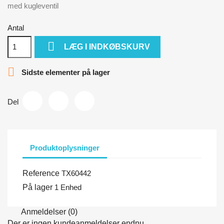
med kugleventil
Antal

LÆG I INDKØBSKURV

Sidste elementer på lager
Del
Produktoplysninger
Reference
TX60442
På lager
1 Enhed
Anmeldelser (0)
Der er ingen kundeanmeldelser endnu.