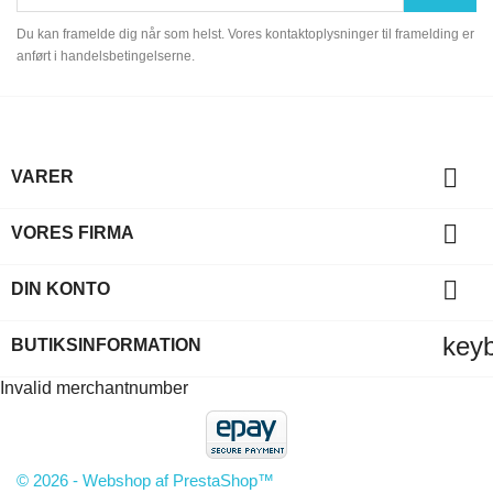
Du kan framelde dig når som helst. Vores kontaktoplysninger til framelding er
anført i handelsbetingelserne.

VARER

VORES FIRMA

DIN KONTO
key
BUTIKSINFORMATION
Invalid merchantnumber
© 2026 - Webshop af PrestaShop™