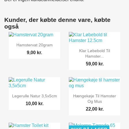
Kunder, der købte denne vare, købte
også

Vis her
Hamstervat 20gram

Vis her
Klar Løbebold Til
9,00 kr.
Hamster...
59,00 kr.


Vis her
Vis her
Legerulle Natur 3,5x5cm
Hængekøje Til Hamster
Og Mus
10,00 kr.
22,00 kr.