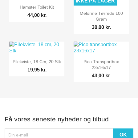
IKKE PÅ LAGER

Vis her
Hamster Toilet Kit

Vis her
Melorme Tørrede 100
44,00 kr.
Gram
30,00 kr.


Vis her
Vis her
Pilekviste, 18 Cm, 20 Stk
Pico Transportbox
23x16x17
19,95 kr.
43,00 kr.
Få vores seneste nyheder og tilbud