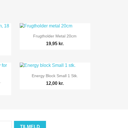

Vis her
Frugtholder Metal 20cm
19,95 kr.

Vis her
Energy Block Small 1 Stk.
.
12,00 kr.