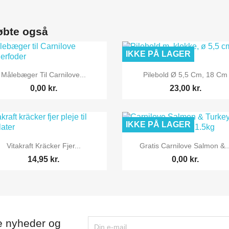
øbte også
IKKE PÅ LAGER


Vis her
Vis her
Målebæger Til Carnilove...
Pilebold Ø 5,5 Cm, 18 Cm
0,00 kr.
23,00 kr.
IKKE PÅ LAGER


Vis her
Vis her
Vitakraft Kräcker Fjer...
Gratis Carnilove Salmon &..
14,95 kr.
0,00 kr.
e nyheder og