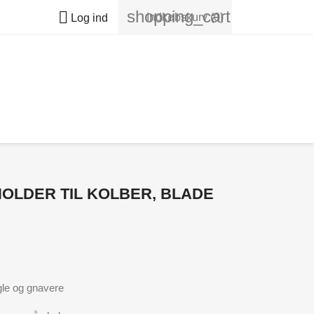
shopping_cart

Indkøbskurv
(0)
Log ind
HOLDER TIL KOLBER, BLADE
ugle og gnavere