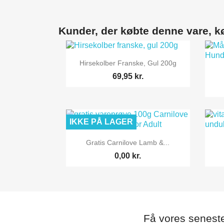
Kunder, der købte denne vare, k

Vis her
Hirsekolber Franske, Gul 200g
69,95 kr.
IKKE PÅ LAGER

Vis her
Gratis Carnilove Lamb &...
0,00 kr.
Få vores senest