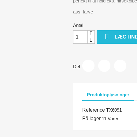
perfekt til at hold eks. hirsekol
ass. farve
Antal

LÆG I I
Del
Produktoplysninger
Reference
TX6091
På lager
11 Varer