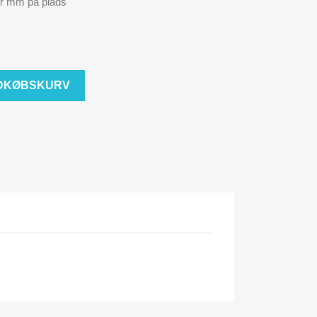
ber mm på plads
NDKØBSKURV