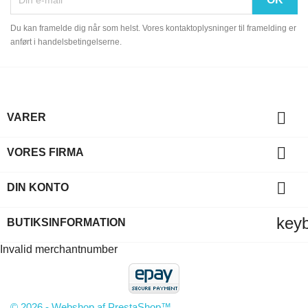
Du kan framelde dig når som helst. Vores kontaktoplysninger til framelding er
anført i handelsbetingelserne.

VARER

VORES FIRMA

DIN KONTO
key
BUTIKSINFORMATION
Invalid merchantnumber
© 2026 - Webshop af PrestaShop™