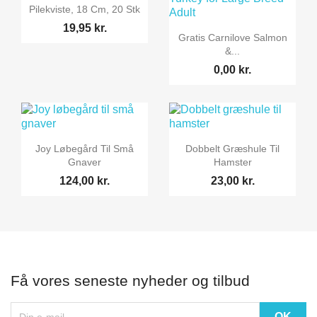

Vis her
Pilekviste, 18 Cm, 20 Stk
19,95 kr.

Vis her
Gratis Carnilove Salmon
&...
0,00 kr.


Vis her
Vis her
Joy Løbegård Til Små
Dobbelt Græshule Til
Gnaver
Hamster
124,00 kr.
23,00 kr.
Få vores seneste nyheder og tilbud