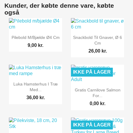
Kunder, der købte denne vare, købte
også


Vis her
Vis her
Pilebold M/bjælde Ø4 Cm
Snackbold Til Gnaver, Ø 6
Cm
9,00 kr.
26,00 kr.
IKKE PÅ LAGER

Vis her
Luka Hamsterhus I Træ

Vis her
Med...
Gratis Carnilove Salmon
For...
36,00 kr.
0,00 kr.
IKKE PÅ LAGER