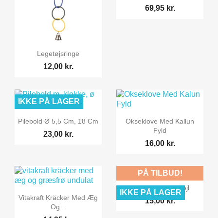
69,95 kr.

Vis her
Legetøjsringe
12,00 kr.
IKKE PÅ LAGER


Vis her
Vis her
Pilebold Ø 5,5 Cm, 18 Cm
Okseklove Med Kallun
Fyld
23,00 kr.
16,00 kr.
PÅ TILBUD!

Vis her
Vitakraft Fuglespejl
IKKE PÅ LAGER

Vis her
Vitakraft Kräcker Med Æg
15,00 kr.
Og...