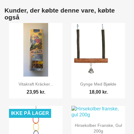
Kunder, der købte denne vare, købte
også


Vis her
Vis her
Vitakraft Kräcker...
Gynge Med Bjælde
23,95 kr.
18,00 kr.
IKKE PÅ LAGER

Vis her
Hirsekolber Franske, Gul
200g