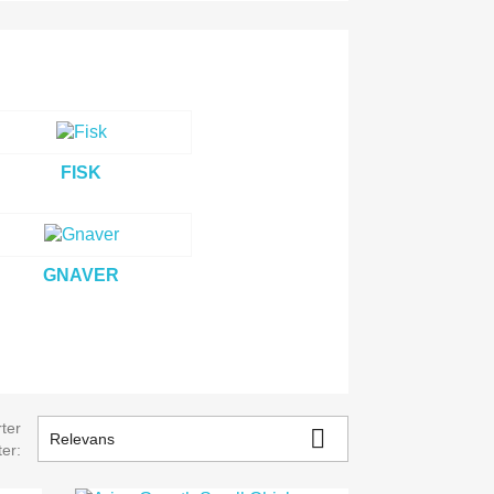
FISK
GNAVER
ter

Relevans
ter: