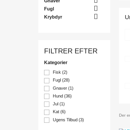

Gnaver

Fugl

U
Krybdyr
FILTRER EFTER
Kategorier
Fisk
(2)
Fugl
(28)
Gnaver
(1)
Hund
(36)
Jul
(1)
Kat
(6)
Der e
Ugens Tilbud
(3)