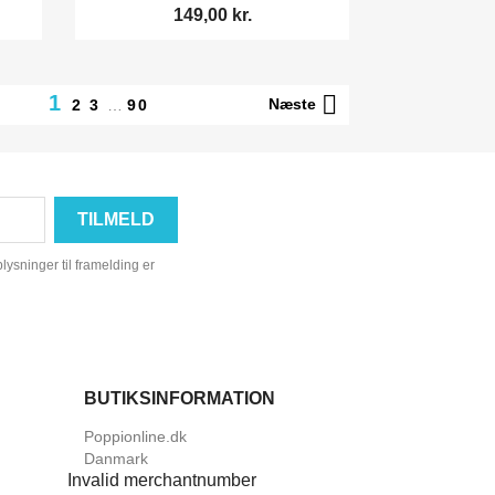
149,00 kr.

1
Næste
2
3
…
90
ysninger til framelding er
BUTIKSINFORMATION
Poppionline.dk
Danmark
Invalid merchantnumber