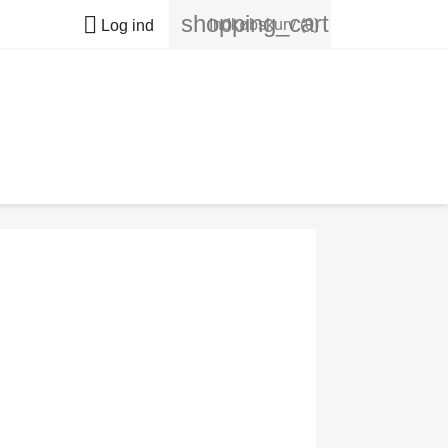
shopping_cart

Indkøbskurv
(0)
Log ind