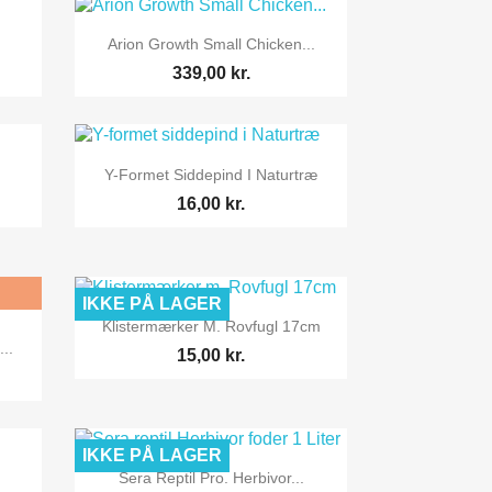

Vis her
Arion Growth Small Chicken...
339,00 kr.

Vis her
Y-Formet Siddepind I Naturtræ
16,00 kr.
IKKE PÅ LAGER

Vis her
Klistermærker M. Rovfugl 17cm
..
15,00 kr.
IKKE PÅ LAGER

Vis her
Sera Reptil Pro. Herbivor...